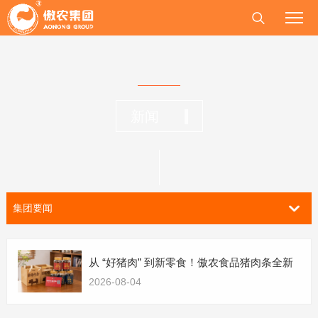
新闻
集团要闻
从 “好猪肉” 到新零食！傲农食品猪肉条全新
2026-08-04
上市，团购渠道 3 天收获订单3000多罐