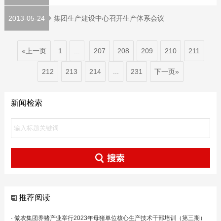
2013-05-24
集团生产建设中心召开生产体系会议
«上一页
1
...
207
208
209
210
211
212
213
214
...
231
下一页»
新闻检索
推荐阅读
·
傲农集团养猪产业举行2023年母猪单位核心生产技术干部培训（第三期）