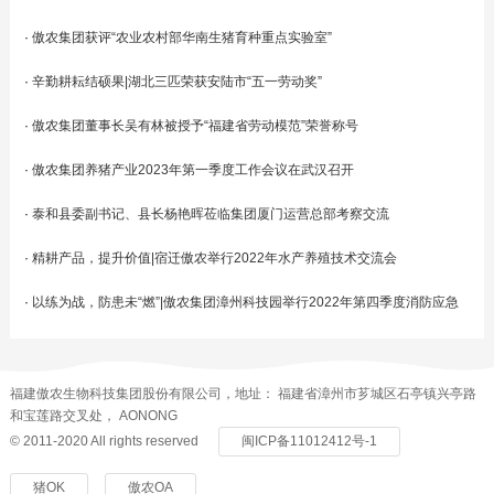
·
傲农集团获评“农业农村部华南生猪育种重点实验室”
·
辛勤耕耘结硕果|湖北三匹荣获安陆市“五一劳动奖”
·
傲农集团董事长吴有林被授予“福建省劳动模范”荣誉称号
·
傲农集团养猪产业2023年第一季度工作会议在武汉召开
·
泰和县委副书记、县长杨艳晖莅临集团厦门运营总部考察交流
·
精耕产品，提升价值|宿迁傲农举行2022年水产养殖技术交流会
·
以练为战，防患未“燃”|傲农集团漳州科技园举行2022年第四季度消防应急
演练活动
福建傲农生物科技集团股份有限公司，地址： 福建省漳州市芗城区石亭镇兴亭路
和宝莲路交叉处， AONONG
© 2011-2020 All rights reserved
闽ICP备11012412号-1
猪OK
傲农OA