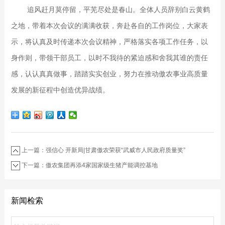
追风赶月莫停留，平芜尽处是春山。全体人员辞别白云黄鹤
之地，带着本次会议的满满收获，奔赴各自的工作岗位，大家表
示，将认真及时传递本次会议精神，严格落实各项工作任务，以
身作则，带领干部员工，以时不我待的紧迫感和舍我其谁的责任
感，认认真真做事，踏踏实实创业，努力在推动傲农事业高质量
发展的新征程中创造优异战绩。
上一篇：强信心 开新局|甘肃傲农荣获“武威市人民政府质量奖”
下一篇：傲农集团再添4家国家级生猪产能调控基地
新闻检索