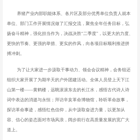
养猪产业内部职能体系、各片区及部分优秀单位负责人就本
单位、部门工作开展情况做了汇报交流，聚焦全年任务目标，弘
扬奋斗精神，强化担当作为，决战决胜“二季度”，以更大的力度、
更快的节奏、更强的举措、更实的作风，向各项目标顺利推进拼
搏冲刺。
为了让大家进一步汲取干事动力、领会会议精神，会务组还
组织大家开展了为期半天的户外团建活动。全体人员登上天下江
山第一楼——黄鹤楼，远眺滚滚东去的长江水，感悟古代诗人诗
词中表达的消逝与永恒；拜访辛亥革命博物馆，聆听革命故事，
探访革命事迹，感悟红色信仰，从中汲取奋进力量，以更加从
容、信心的姿态面对市场风浪，阔步前行在高质量发展的宽广大
道上。