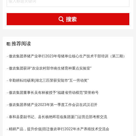
推荐阅读
·
傲农集团养猪产业举行2023年母猪单位核心生产技术干部培训（第三期）
·
傲农集团获评“农业农村部华南生猪育种重点实验室”
·
辛勤耕耘结硕果|湖北三匹荣获安陆市“五一劳动奖”
·
傲农集团董事长吴有林被授予“福建省劳动模范”荣誉称号
·
傲农集团养猪产业2023年第一季度工作会议在武汉召开
·
泰和县委副书记、县长杨艳晖莅临集团厦门运营总部考察交流
·
精耕产品，提升价值|宿迁傲农举行2022年水产养殖技术交流会