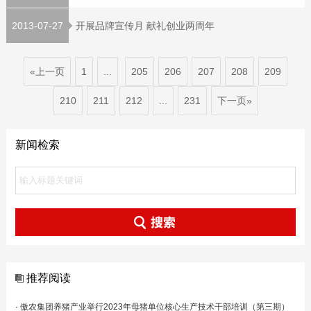
2013-07-27
开展品牌宣传月 献礼创业两周年
«上一页
1
...
205
206
207
208
209
210
211
212
...
231
下一页»
新闻检索
推荐阅读
·
傲农集团养猪产业举行2023年母猪单位核心生产技术干部培训（第三期）