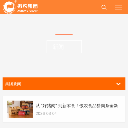
新闻
集团要闻
从 “好猪肉” 到新零食！傲农食品猪肉条全新
2026-08-04
上市，团购渠道 3 天收获订单3000多罐