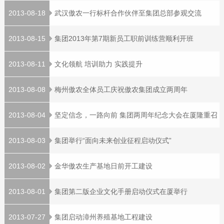
2013-08-18
武汉傲农一行标杆合作伙伴至集团总部参观交流
2013-08-15
集团2013年第7期新员工职前训练营顺利开班
2013-08-11
文化领航 培训助力 实践提升
2013-08-08
梅州傲农全体员工庆祝傲农集团成立两周年
2013-08-04
坚定信念，一路向前 集团两周年纪念大会在厦隆重召
开
2013-08-03
集团举行“面向未来创业征程启动仪式”
2013-08-02
金华傲农生产基地日前开工建设
2013-08-01
集团第二版企业文化手册启动仪式在厦举行
2013-07-27
集团启动漳州养殖基地工程建设