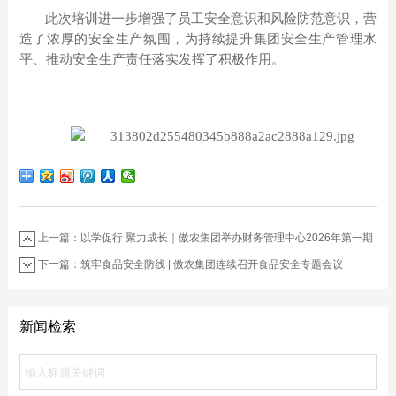
此次培训进一步增强了员工安全意识和风险防范意识，营
造了浓厚的安全生产氛围，为持续提升集团安全生产管理水
平、推动安全生产责任落实发挥了积极作用。
上一篇：以学促行 聚力成长｜傲农集团举办财务管理中心2026年第一期
新员工集训营
下一篇：筑牢食品安全防线 | 傲农集团连续召开食品安全专题会议
新闻检索