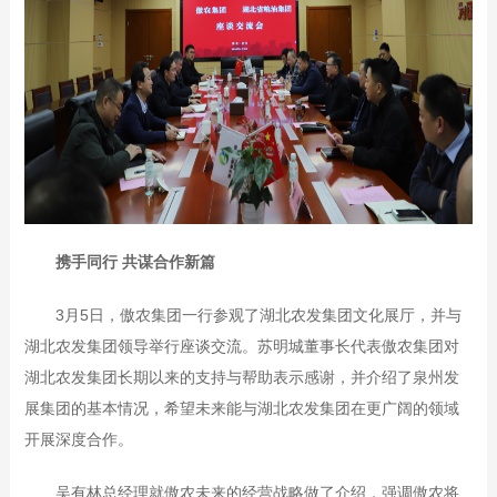
携手同行 共谋合作新篇
3月5日，傲农集团一行参观了湖北农发集团文化展厅，并与
湖北农发集团领导举行座谈交流。苏明城董事长代表傲农集团对
湖北农发集团长期以来的支持与帮助表示感谢，并介绍了泉州发
展集团的基本情况，希望未来能与湖北农发集团在更广阔的领域
开展深度合作。
吴有林总经理就傲农未来的经营战略做了介绍，强调傲农将