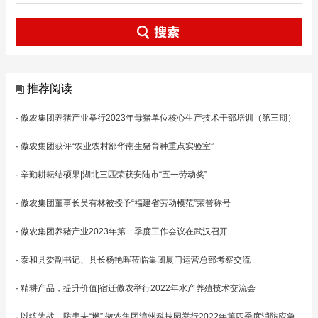
推荐阅读
·
傲农集团养猪产业举行2023年母猪单位核心生产技术干部培训（第三期）
·
傲农集团获评“农业农村部华南生猪育种重点实验室”
·
辛勤耕耘结硕果|湖北三匹荣获安陆市“五一劳动奖”
·
傲农集团董事长吴有林被授予“福建省劳动模范”荣誉称号
·
傲农集团养猪产业2023年第一季度工作会议在武汉召开
·
泰和县委副书记、县长杨艳晖莅临集团厦门运营总部考察交流
·
精耕产品，提升价值|宿迁傲农举行2022年水产养殖技术交流会
·
以练为战，防患未“燃”|傲农集团漳州科技园举行2022年第四季度消防应急