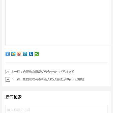
上一篇：合肥傲农组织优秀合作伙伴赴苏杭旅游
下一篇：集团成功与泰和县人民政府签定80亩工业用地
新闻检索