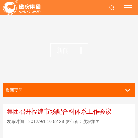
新闻
集团要闻
集团召开福建市场配合料体系工作会议
发布时间：2012/9/1 10:52:28 发布者：傲农集团