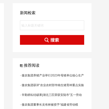
新闻检索
推荐阅读
·
傲农集团养猪产业举行2023年母猪单位核心生产
技术干部培训（第三期）
·
傲农集团获评“农业农村部华南生猪育种重点实验
室”
·
辛勤耕耘结硕果|湖北三匹荣获安陆市“五一劳动
奖”
·
傲农集团董事长吴有林被授予“福建省劳动模