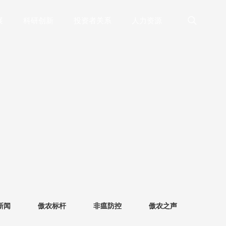
展
科研创新
投资者关系
人力资源
新闻
傲农标杆
非瘟防控
傲农之声