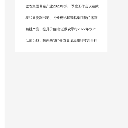
范”荣誉称号
·
傲农集团养猪产业2023年第一季度工作会议在武
汉召开
·
泰和县委副书记、县长杨艳晖莅临集团厦门运营
总部考察交流
·
精耕产品，提升价值|宿迁傲农举行2022年水产
养殖技术交流会
·
以练为战，防患未“燃”|傲农集团漳州科技园举行
2022年第四季度消防应急演练活动