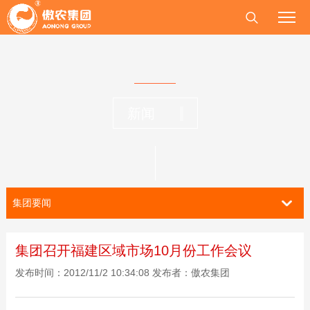
新闻
集团要闻
集团召开福建区域市场10月份工作会议
发布时间：2012/11/2 10:34:08 发布者：傲农集团