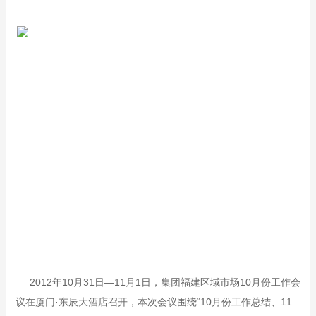
2012年10月31日—11月1日，集团福建区域市场10月份工作会
议在厦门·东辰大酒店召开，本次会议围绕“10月份工作总结、11