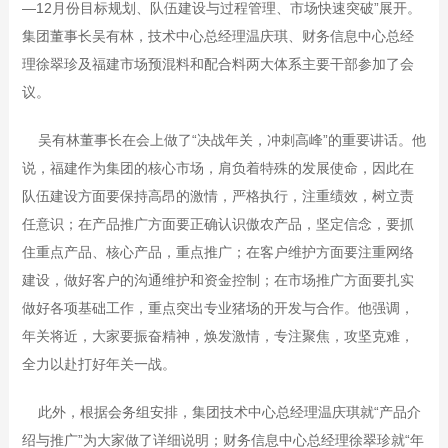
—12月份目标规划、队伍建设与过程管理、市场快速突破”展开。
集团董事长吴有林，技术中心总经理温庆琪、财务信息中心总经
理徐翠珍及福建市场预混料和配合料两大体系主要干部参加了会
议。
吴有林董事长在会上做了“决战年关，冲刺高峰”的重要讲话。他
说，福建作为集团的核心市场，肩负着特殊的发展使命，因此在
队伍建设方面要保持高昂的激情，严格执行，注重绩效，树立责
任意识；在产品推广方面要正确认识傲农产品，坚定信念，要抓
住重点产品、核心产品，重点推广；在客户维护方面要注重网络
建设，做好客户的沟通维护和资金控制；在市场推广方面要扎实
做好各项基础工作，重点突出专业猪场的开发与合作。他强调，
年关将近，大家要振奋精神，焕发激情，专注聚焦，攻坚克难，
全力以赴打好年关一战。
此外，根据会务组安排，集团技术中心总经理温庆琪就“产品介
绍与推广”为大家做了详细说明；财务信息中心总经理徐翠珍就“年