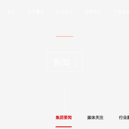
首页
关于傲农
企业文化
新闻中心
产业发
新闻
集团要闻
媒体关注
行业