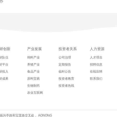
办
研创新
产业发展
投资者关系
人力资源
研队伍
饲料产业
公司治理
人才理念
研平台
养猪产业
定期报告
招聘信息
研投入
食品产业
临时公告
在线应聘
研成果
原料贸易
投资者教育
联系我们
生物制药
投资者热线
农业互联网
兴亭路和宝莲路交叉处， AONONG