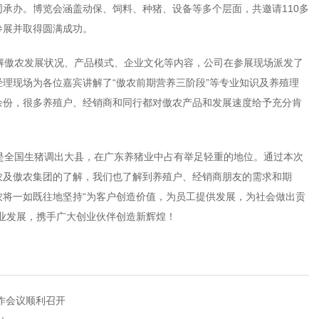
承办。博览会涵盖动保、饲料、种猪、设备等多个层面，共邀请110多
参展并取得圆满成功。
傲农发展状况、产品模式、企业文化等内容，公司在参展现场派发了
理现场为各位嘉宾讲解了“傲农前期营养三阶段”等专业知识及养殖理
余份，很多养殖户、经销商和同行都对傲农产品和发展速度给予充分肯
全国生猪调出大县，在广东养猪业中占有举足轻重的地位。通过本次
农及傲农集团的了解，我们也了解到养殖户、经销商朋友的需求和期
将一如既往地坚持“为客户创造价值，为员工提供发展，为社会做出贡
业发展，携手广大创业伙伴创造新辉煌！
工作会议顺利召开