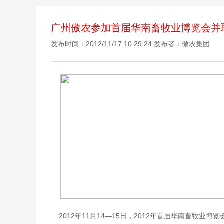
广州傲农参加首届华南畜牧业博览会并
发布时间：2012/11/17 10:29:24 发布者：傲农集团
2012年11月14—15日，2012年首届华南畜牧