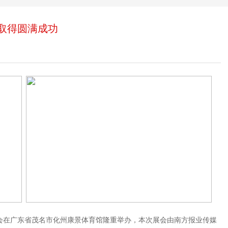
取得圆满成功
业博览会在广东省茂名市化州康景体育馆隆重举办，本次展会由南方报业传媒