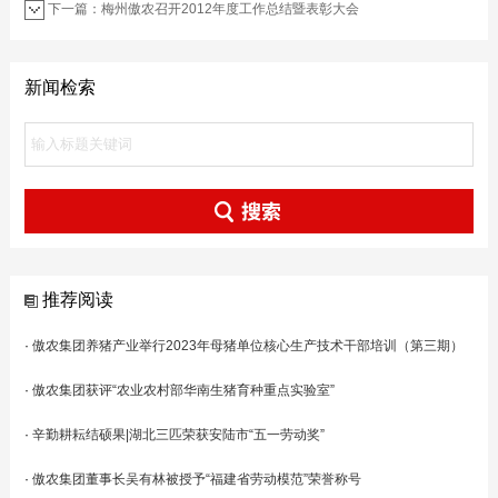
下一篇：梅州傲农召开2012年度工作总结暨表彰大会
新闻检索
推荐阅读
·
傲农集团养猪产业举行2023年母猪单位核心生产技术干部培训（第三期）
·
傲农集团获评“农业农村部华南生猪育种重点实验室”
·
辛勤耕耘结硕果|湖北三匹荣获安陆市“五一劳动奖”
·
傲农集团董事长吴有林被授予“福建省劳动模范”荣誉称号