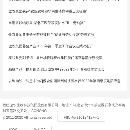
·
傲农集团获评“农业农村部华南生猪育种重点实验室”
·
辛勤耕耘结硕果|湖北三匹荣获安陆市“五一劳动奖”
·
傲农集团董事长吴有林被授予“福建省劳动模范”荣誉称号
·
傲农集团养猪产业2023年第一季度工作会议在武汉召开
·
泰和县委副书记、县长杨艳晖莅临集团厦门运营总部考察交流
·
精耕产品，提升价值|宿迁傲农举行2022年水产养殖技术交流会
·
以练为战，防患未“燃”|傲农集团漳州科技园举行2022年第四季度消防应急
演练活动
福建傲农生物科技集团股份有限公司，地址： 福建省漳州市芗城区石亭镇兴亭路
和宝莲路交叉处， AONONG
© 2011-2020 All rights reserved
闽ICP备11012412号-1
猪OK
傲农OA