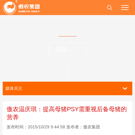
新闻
媒体关注
傲农温庆琪：提高母猪PSY需重视后备母猪的
营养
发布时间：2015/10/29 9:44:58 发布者：傲农集团