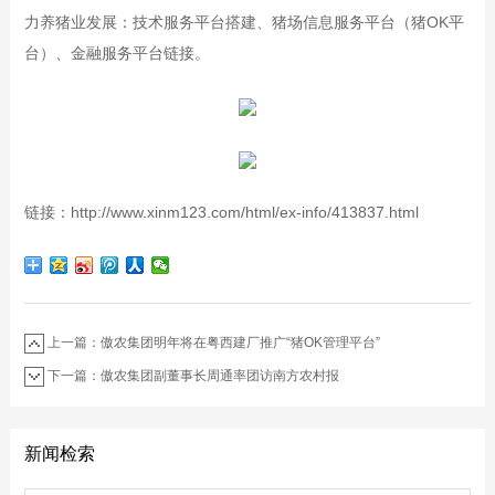
力养猪业发展：技术服务平台搭建、猪场信息服务平台（猪OK平
台）、金融服务平台链接。
链接：
http://www.xinm123.com/html/ex-info/413837.html
上一篇：傲农集团明年将在粤西建厂推广“猪OK管理平台”
下一篇：傲农集团副董事长周通率团访南方农村报
新闻检索