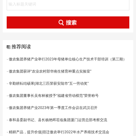
推荐阅读
·
傲农集团养猪产业举行2023年母猪单位核心生产技术干部培训（第三期）
·
傲农集团获评“农业农村部华南生猪育种重点实验室”
·
辛勤耕耘结硕果|湖北三匹荣获安陆市“五一劳动奖”
·
傲农集团董事长吴有林被授予“福建省劳动模范”荣誉称号
·
傲农集团养猪产业2023年第一季度工作会议在武汉召开
·
泰和县委副书记、县长杨艳晖莅临集团厦门运营总部考察交流
·
精耕产品，提升价值|宿迁傲农举行2022年水产养殖技术交流会