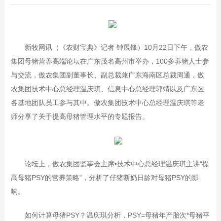
新牧网讯（《农财宝典》记者 钟展锋）10月22日下午，傲农
集团母猪营养高端论坛在广东茂名高州市举办，100多养猪人士参
与交流，傲农集团副董事长、副总裁兼广东海南区总裁周通，傲
农集团技术中心总经理温庆琪、信息中心总经理郭靖以及广东区
各基地团队员工参与其中。傲农集团技术中心总经理温庆琪等老
师分享了关于提高母猪管理水平的专题报告。
论坛上，傲农集团监事会主席•技术中心总经理温庆琪主讲“提
高母猪PSY的营养策略”，分析了仔猪断奶日龄对母猪PSY的影
响。
如何计算母猪PSY？温庆琪分析，PSY=母猪年产胎次*母猪平