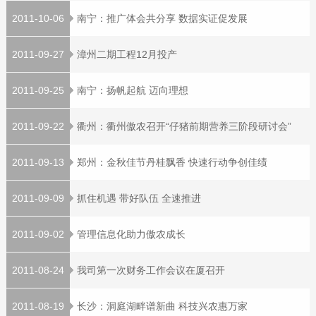
2011-10-06
南宁：推广体会共分享 数据实证促发展
2011-09-27
漳州二期工程12月投产
2011-09-25
南宁：扬帆起航 迈向理想
2011-09-22
衢州：衢州傲农召开“仔猪前期营养三阶段研讨会”
2011-09-13
郑州：金秋佳节丹桂飘香 快速行动争创佳绩
2011-09-09
抓住机遇 带好队伍 全速推进
2011-09-02
管理信息化助力傲农成长
2011-08-24
我司第一次财务工作会议在厦召开
2011-08-19
长沙：洞庭湖畔谱新曲 科技兴农惠万家