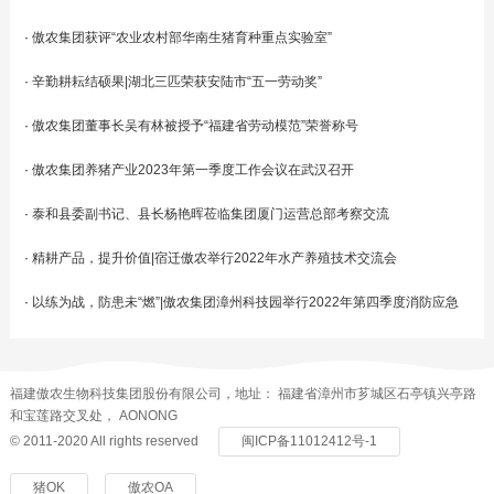
·
傲农集团获评“农业农村部华南生猪育种重点实验室”
·
辛勤耕耘结硕果|湖北三匹荣获安陆市“五一劳动奖”
·
傲农集团董事长吴有林被授予“福建省劳动模范”荣誉称号
·
傲农集团养猪产业2023年第一季度工作会议在武汉召开
·
泰和县委副书记、县长杨艳晖莅临集团厦门运营总部考察交流
·
精耕产品，提升价值|宿迁傲农举行2022年水产养殖技术交流会
·
以练为战，防患未“燃”|傲农集团漳州科技园举行2022年第四季度消防应急
演练活动
福建傲农生物科技集团股份有限公司，地址： 福建省漳州市芗城区石亭镇兴亭路
和宝莲路交叉处， AONONG
© 2011-2020 All rights reserved
闽ICP备11012412号-1
猪OK
傲农OA